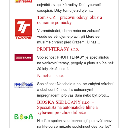
největší evropské rodiny Do-it-yourself
časopisů. Díky tomu je zdrojem...
Tomis CZ – pracovní oděvy, obuv a
ochranné pomůcky
V zaměstnání, doma nebo na zahradě –
všude se věnujeme práci, při které se
musíme chránit před úrazem. U nás...
PROFI-TERASY s.r.o.
Společnost PROFI TERASY je specialistou
na venkovní terasy, pergoly a ploty s více než
20 lety zkušeností.
Nanobala s.r.o.
Společnost Nanobala s.r.o. se zabývá výrobní
a obchodní činností s ochrannými
impregnacemi pro váš dům nebo byt proti...
BIOSKA SEDLČANY s.r.o. –
Specialista na automatické líhně a
vybavení pro chov drůbeže
Hledáte spolehlivou technologii pro svůj chov,
na kterou se můžete spolehnout desítky let?