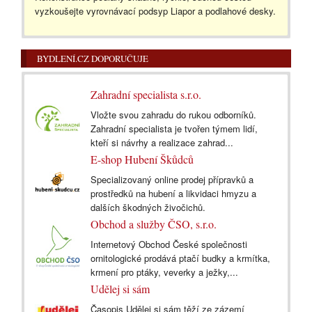
vyzkoušejte vyrovnávací podsyp Liapor a podlahové desky.
BYDLENÍ.CZ DOPORUČUJE
Zahradní specialista s.r.o.
Vložte svou zahradu do rukou odborníků.
Zahradní specialista je tvořen týmem lidí,
kteří si návrhy a realizace zahrad...
E-shop Hubení Škůdců
Specializovaný online prodej přípravků a
prostředků na hubení a likvidaci hmyzu a
dalších škodných živočichů.
Obchod a služby ČSO, s.r.o.
Internetový Obchod České společnosti
ornitologické prodává ptačí budky a krmítka,
krmení pro ptáky, veverky a ježky,...
Udělej si sám
Časopis Udělej si sám těží ze zázemí