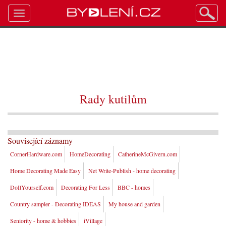
Toggle
navigation
Rady kutilům
Související záznamy
CornerHardware.com
HomeDecorating
CatherineMcGivern.com
Home Decorating Made Easy
Net Write-Publish - home decorating
DoItYourself.com
Decorating For Less
BBC - homes
Country sampler - Decorating IDEAS
My house and garden
Seniority - home & hobbies
iVillage