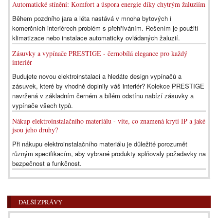
Automatické stínění: Komfort a úspora energie díky chytrým žaluziím
Během pozdního jara a léta nastává v mnoha bytových i
komerčních interiérech problém s přehříváním. Řešením je použití
klimatizace nebo instalace automaticky ovládaných žaluzií.
Zásuvky a vypínače PRESTIGE - černobílá elegance pro každý
interiér
Budujete novou elektroinstalaci a hledáte design vypínačů a
zásuvek, které by vhodně doplnily váš interiér? Kolekce PRESTIGE
navržená v základním černém a bílém odstínu nabízí zásuvky a
vypínače všech typů.
Nákup elektroinstalačního materiálu - víte, co znamená krytí IP a jaké
jsou jeho druhy?
Při nákupu elektroinstalačního materiálu je důležité porozumět
různým specifikacím, aby vybrané produkty splňovaly požadavky na
bezpečnost a funkčnost.
DALŠÍ ZPRÁVY