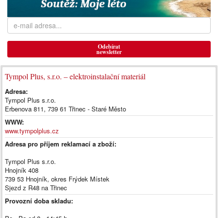
Odebírat
newsletter
Tympol Plus, s.r.o. – elektroinstalační materiál
Adresa:
Tympol Plus s.r.o.
Erbenova 811, 739 61 Třinec - Staré Město
WWW:
www.tympolplus.cz
Adresa pro příjem reklamací a zboží:
Tympol Plus s.r.o.
Hnojník 408
739 53 Hnojník, okres Frýdek Místek
Sjezd z R48 na Třinec
Provozní doba skladu: