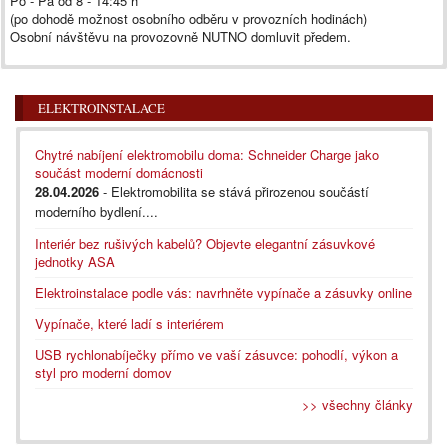
Po - Pa od 8 - 14:45 h
(po dohodě možnost osobního odběru v provozních hodinách)
Osobní návštěvu na provozovně NUTNO domluvit předem.
ELEKTROINSTALACE
Chytré nabíjení elektromobilu doma: Schneider Charge jako
součást moderní domácnosti
28.04.2026
- Elektromobilita se stává přirozenou součástí
moderního bydlení....
Interiér bez rušivých kabelů? Objevte elegantní zásuvkové
jednotky ASA
Elektroinstalace podle vás: navrhněte vypínače a zásuvky online
Vypínače, které ladí s interiérem
USB rychlonabíječky přímo ve vaší zásuvce: pohodlí, výkon a
styl pro moderní domov
>> všechny články