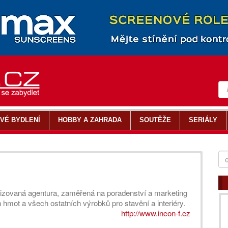
VÉ BYDLENÍ
HOBBY A ZAHRADA
SOUTĚŽE
SERIÁLY
izovaná agentura, zaměřená na poradenství a marketing
h hmot a všech ostatních výrobků pro stavění a interiéry.
http://www.incon-f.cz