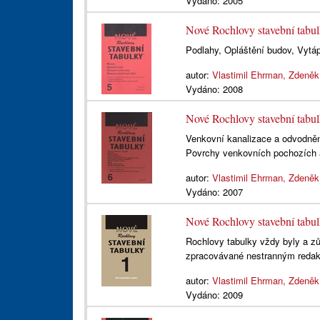
Vydáno:
2005
Nové Rochlovy stavební tabu
Podlahy, Opláštění budov, Vytáp
autor:
Vlastimil Ehrman, Zdeněk
Vydáno:
2008
Nové Rochlovy stavební tabu
Venkovní kanalizace a odvodnění
Povrchy venkovních pochozích a
autor:
Vlastimil Ehrman, Zdeněk
Vydáno:
2007
Nové Rochlovy stavební tabu
Rochlovy tabulky vždy byly a zů
zpracovávané nestranným redak
autor:
Vlastimil Ehrman, Zdeněk
Vydáno:
2009