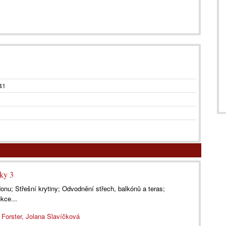
41
lky 3
adonu; Střešní krytiny; Odvodnění střech, balkónů a teras;
kce...
 Forster, Jolana Slavíčková