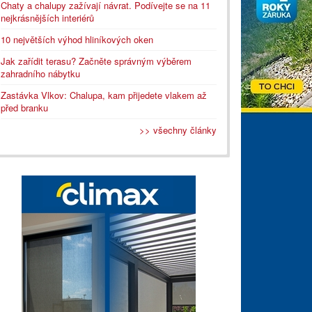
Chaty a chalupy zažívají návrat. Podívejte se na 11
nejkrásnějších interiérů
10 největších výhod hliníkových oken
Jak zařídit terasu? Začněte správným výběrem
zahradního nábytku
Zastávka Vlkov: Chalupa, kam přijedete vlakem až
před branku
>> všechny články