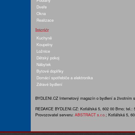
Podlahy
Dveře
Okna
Realizace
Interiér
Kuchyně
Koupelny
Ložnice
Dětský pokoj
Nábytek
Bytové doplňky
Domácí spotřebiče a elektronika
Zdravé bydlení
BYDLENI.CZ
Internetový magazín o bydlení a životním sty
REDAKCE BYDLENI.CZ:
Kotlářská 5, 602 00 Brno;
tel.:
Provozovatel serveru:
ABSTRACT s.r.o.
; Kotlářská 5, 6