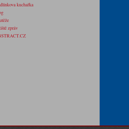
dlínkova kuchařka
og
utěže
iště zpráv
BSTRACT.CZ