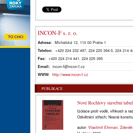
INCON-F s. r. o.
Adresa:
Michalská 12, 110 00 Praha 1
Telefon:
+420 224 232 497, 224 225 394-5, 224 214 4
Fax:
+420 224 214 441, 224 225 395
Email:
incon-f@incon-f.cz
WWW:
http://www.incon-f.cz
PUBLIKACE
Nové Rochlovy stavební tabu
Izolace proti vodě, vlhkosti a r
Odvětrání střech; Nosné konstru
autor:
Vlastimil Ehrman, Zdeněk