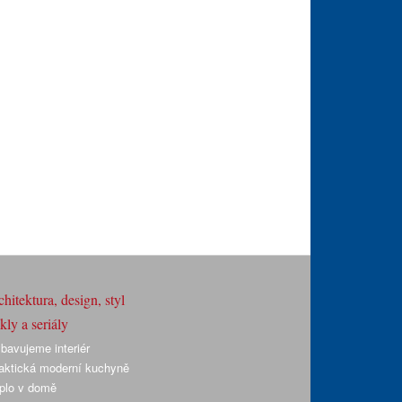
hitektura, design, styl
ly a seriály
bavujeme interiér
aktická moderní kuchyně
plo v domě