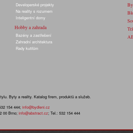
By
Developerské projekty
Na reality s rozumem
Bl
Inteligentní domy
So
Hobby a zahrada
Trž
Bazény a zastřešení
A
Zahradní architektura
Rady kutilům
lu. Byty a reality. Katalog firem, produktů a služeb.
 532 154 444
;
info@bydleni.cz
02 00 Brno;
info@abstract.cz
; Tel.: 532 154 444