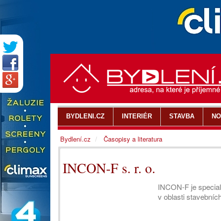
BYDLENI.CZ
INTERIÉR
STAVBA
NO
Bydlení.cz
Časopisy a literatura
INCON-F s. r. o.
INCON-F je special
v oblasti stavebníc