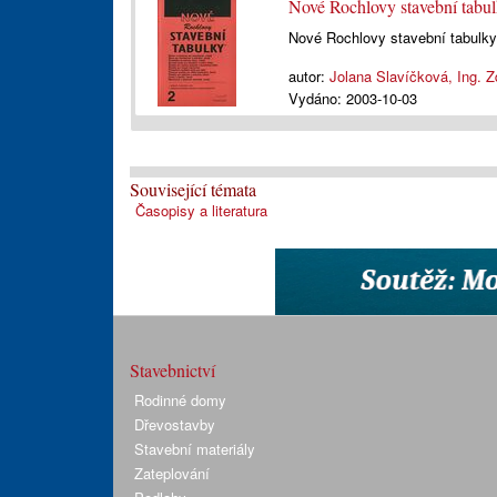
Nové Rochlovy stavební tabu
Nové Rochlovy stavební tabulky
autor:
Jolana Slavíčková, Ing. Z
Vydáno:
2003-10-03
Související témata
Časopisy a literatura
Stavebnictví
Rodinné domy
Dřevostavby
Stavební materiály
Zateplování