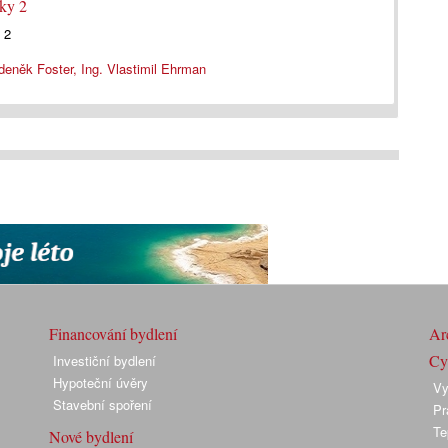
lky 2
 2
deněk Foster, Ing. Vlastimil Ehrman
Financování bydlení
Arc
Cyk
Investiční bydlení
Hypoteční úvěry
Vy
Stavební spoření
Pr
Te
Nové bydlení