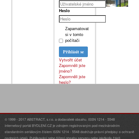
Heslo
Zapamatovat
si v tomto
počítači
Přihlásit se
Vytvořit účet
Zapomněli jste
jméno?
Zapomněli jste
heslo?
© 1999 - 2017 ABSTRACT, s.r.o. a dodavatelé obsahu. ISSN 1214 - 5548
Internetový portál BYDLENÍ.CZ je zdrojem registrovaným pod mezinárodním
standardním seriálovým číslem ISSN 1214 - 5548 dodržuje právní předpisy o ochraně
osobních údajů. Publikování nebo šíření obsahu serveru nebo jakékoliv části