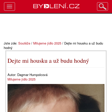
Toggle
navigation
Jste zde:
Soutěže
/
Milujeme jídlo 2025
/
Dejte mi housku a už budu
hodný
Dejte mi housku a už budu hodný
Autor:
Dagmar Humpolcová
Milujeme jídlo 2025