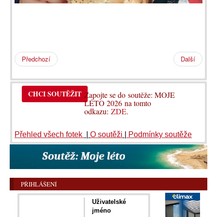
Předchozí
Další
CHCI SOUTĚŽIT
Zapojte se do soutěže: MOJE
LÉTO 2026 na tomto
odkazu:
ZDE
.
Přehled všech fotek
|
O soutěži
|
Podmínky soutěže
PŘIHLÁŠENÍ
Uživatelské
jméno