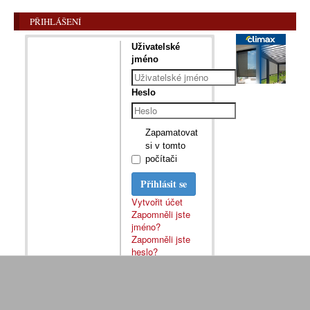
PŘIHLÁŠENÍ
Uživatelské
jméno
Heslo
Zapamatovat
si v tomto
počítači
Přihlásit se
Vytvořit účet
Zapomněli jste
jméno?
Zapomněli jste
heslo?