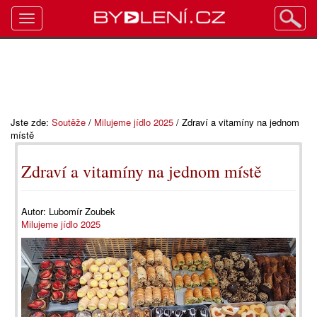
Toggle
navigation
Jste zde:
Soutěže
/
Milujeme jídlo 2025
/
Zdraví a vitamíny na jednom
místě
Zdraví a vitamíny na jednom místě
Autor:
Lubomír Zoubek
Milujeme jídlo 2025