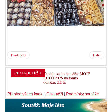
Předchozí
Další
CHCI SOUTĚŽIT
Zapojte se do soutěže: MOJE
LÉTO 2026 na tomto
odkazu:
ZDE
.
Přehled všech fotek
|
O soutěži
|
Podmínky soutěže