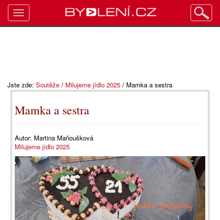
Toggle
navigation
Jste zde:
Soutěže
/
Milujeme jídlo 2025
/
Mamka a sestra
Mamka a sestra
Autor:
Martina Maňoušková
Milujeme jídlo 2025