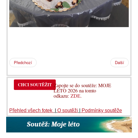
Předchozí
Další
CHCI SOUTĚŽIT
Zapojte se do soutěže: MOJE
LÉTO 2026 na tomto
odkazu:
ZDE
.
Přehled všech fotek
|
O soutěži
|
Podmínky soutěže