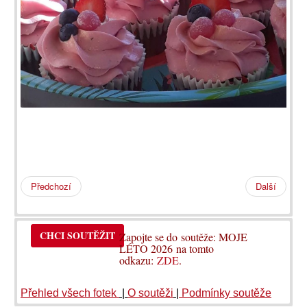
Předchozí
Další
CHCI SOUTĚŽIT
Zapojte se do soutěže: MOJE
LÉTO 2026 na tomto
odkazu:
ZDE
.
Přehled všech fotek
|
O soutěži
|
Podmínky soutěže