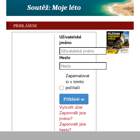
PŘIHLÁŠENÍ
Uživatelské
jméno
Heslo
Zapamatovat
si v tomto
počítači
Přihlásit se
Vytvořit účet
Zapomněli jste
jméno?
Zapomněli jste
heslo?