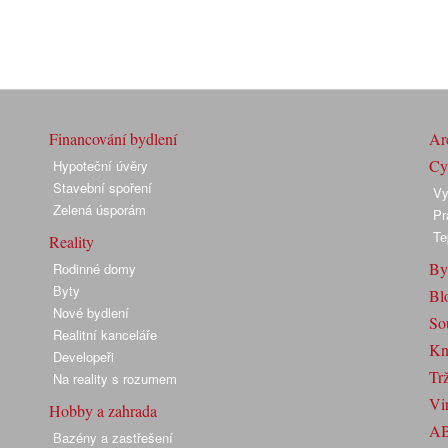
Financování bydlení
Arc
Cyk
Hypoteční úvěry
Stavební spoření
Vy
Zelená úsporám
Pr
Te
Reality
By
Rodinné domy
Byty
Bl
Nové bydlení
So
Realitní kanceláře
Kn
Developeři
Trž
Na reality s rozumem
Vir
Hobby a zahrada
A
Bazény a zastřešení