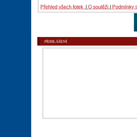
Přehled všech fotek
|
O soutěži
|
Podmínky 
PŘIHLÁŠENÍ