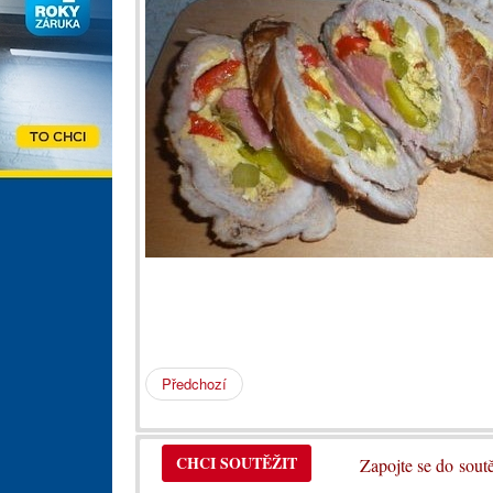
Předchozí
CHCI SOUTĚŽIT
Zapojte se do so