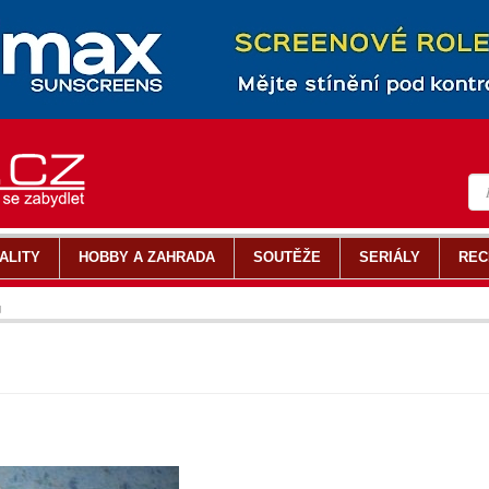
ALITY
HOBBY A ZAHRADA
SOUTĚŽE
SERIÁLY
REC
u