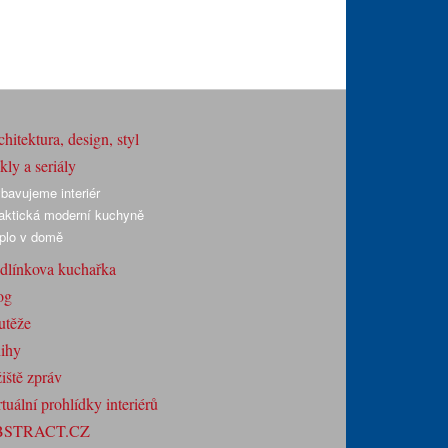
hitektura, design, styl
ly a seriály
bavujeme interiér
aktická moderní kuchyně
plo v domě
dlínkova kuchařka
og
utěže
ihy
iště zpráv
tuální prohlídky interiérů
BSTRACT.CZ