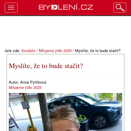
Toggle
navigation
Jste zde:
Soutěže
/
Milujeme jídlo 2025
/
Myslíte, že to bude stačit?
Myslíte, že to bude stačit?
Autor:
Anna Pytlíková
Milujeme jídlo 2025