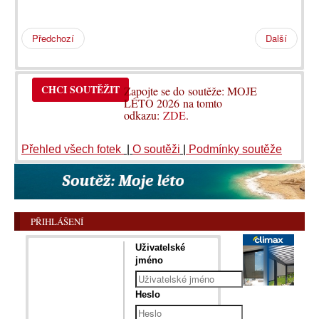
Předchozí
Další
CHCI SOUTĚŽIT
Zapojte se do soutěže: MOJE
LÉTO 2026 na tomto
odkazu:
ZDE
.
Přehled všech fotek
|
O soutěži
|
Podmínky soutěže
PŘIHLÁŠENÍ
Uživatelské
jméno
Heslo