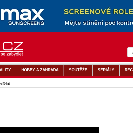
ALITY
HOBBY A ZAHRADA
SOUTĚŽE
SERIÁLY
REC
blížků