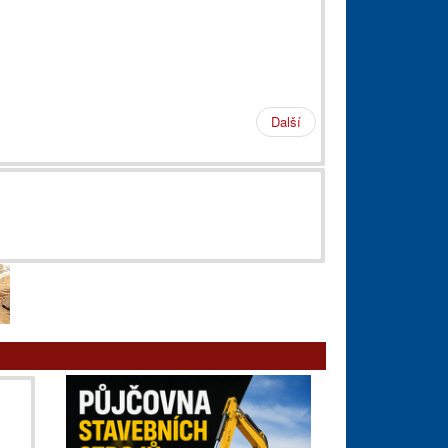
Další