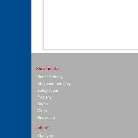
Stavebnictví
Rodinné domy
Stavební materiály
Zateplování
Podlahy
Dveře
Okna
Realizace
Interiér
Kuchyně