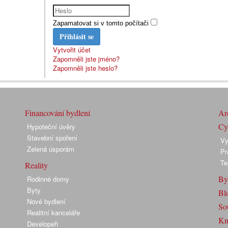
Zapamatovat si v tomto počítači
Přihlásit se
Vytvořit účet
Zapomněli jste jméno?
Zapomněli jste heslo?
Financování bydlení
Arc
Cyk
Hypoteční úvěry
Stavební spoření
Vy
Zelená úsporám
Pr
Te
Reality
By
Rodinné domy
Byty
Bl
Nové bydlení
So
Realitní kanceláře
Kn
Developeři