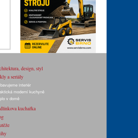
hitektura, design, styl
ly a seriály
bavujeme interiér
aktická moderní kuchyně
plo v domě
dlínkova kuchařka
og
utěže
ihy