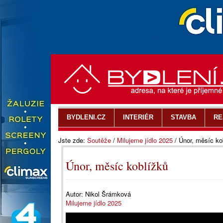
BYDLENI.CZ
INTERIÉR
STAVBA
RE
Jste zde:
Soutěže
/
Milujeme jídlo 2025
/
Únor, měsíc ko
Únor, měsíc koblížků
Autor:
Nikol Šrámková
Milujeme jídlo 2025