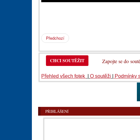
Předchozí
CHCI SOUTĚŽIT
Zapojte se do so
Přehled všech fotek
|
O soutěži
|
Podmínky 
PŘIHLÁŠENÍ