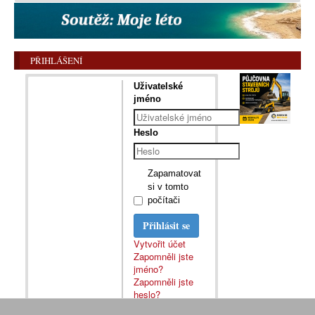
PŘIHLÁŠENÍ
Uživatelské
jméno
Heslo
Zapamatovat
si v tomto
počítači
Přihlásit se
Vytvořit účet
Zapomněli jste
jméno?
Zapomněli jste
heslo?