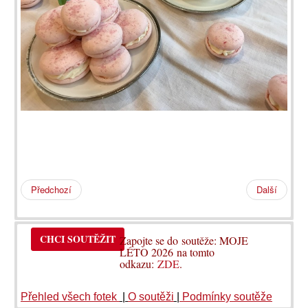
Předchozí
Další
CHCI SOUTĚŽIT
Zapojte se do soutěže: MOJE
LÉTO 2026 na tomto
odkazu:
ZDE
.
Přehled všech fotek
|
O soutěži
|
Podmínky soutěže