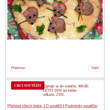
Předchozí
Další
CHCI SOUTĚŽIT
Zapojte se do soutěže: MOJE
LÉTO 2026 na tomto
odkazu:
ZDE
.
Přehled všech fotek
|
O soutěži
|
Podmínky soutěže