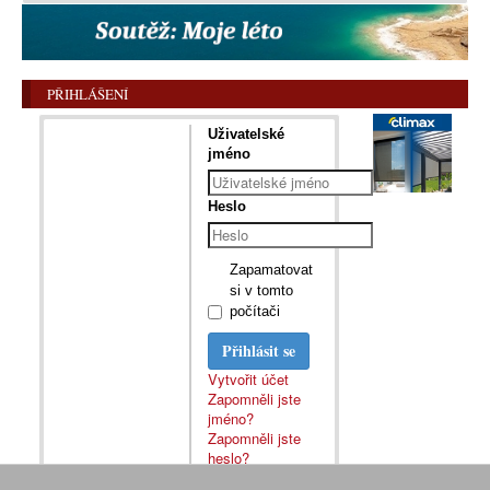
PŘIHLÁŠENÍ
Uživatelské
jméno
Heslo
Zapamatovat
si v tomto
počítači
Přihlásit se
Vytvořit účet
Zapomněli jste
jméno?
Zapomněli jste
heslo?