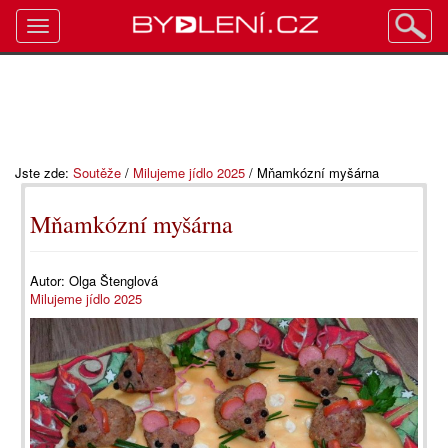
Toggle
navigation
Jste zde:
Soutěže
/
Milujeme jídlo 2025
/
Mňamkózní myšárna
Mňamkózní myšárna
Autor:
Olga Štenglová
Milujeme jídlo 2025