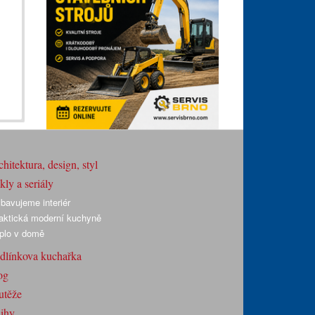
hitektura, design, styl
ly a seriály
bavujeme interiér
aktická moderní kuchyně
plo v domě
dlínkova kuchařka
og
utěže
ihy