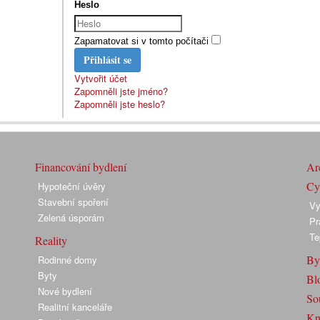
Heslo
Zapamatovat si v tomto počítači
Přihlásit se
Vytvořit účet
Zapomněli jste jméno?
Zapomněli jste heslo?
Financování bydlení
Arc
Cyk
Hypoteční úvěry
Stavební spoření
Vy
Zelená úsporám
Pr
Te
Reality
By
Rodinné domy
Byty
Bl
Nové bydlení
So
Realitní kanceláře
Kn