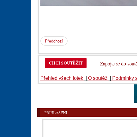
Předchozí
CHCI SOUTĚŽIT
Zapojte se do so
Přehled všech fotek
|
O soutěži
|
Podmínky 
PŘIHLÁŠENÍ