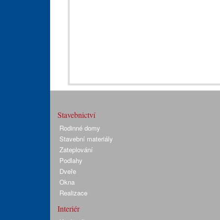
Stavebnictví
Rodinné domy
Stavební materiály
Zateplování
Podlahy
Dveře
Okna
Realizace
Interiér