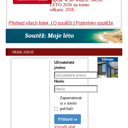
LÉTO 2026 na tomto
odkazu:
ZDE
.
Přehled všech fotek
|
O soutěži
|
Podmínky soutěže
PŘIHLÁŠENÍ
Uživatelské
jméno
Heslo
Zapamatovat
si v tomto
počítači
Přihlásit se
Vytvořit účet