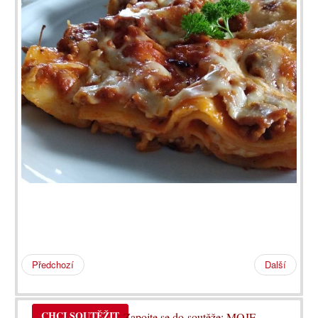
Předchozí
Další
CHCI SOUTĚŽIT
Zapojte se do soutěže: MOJE