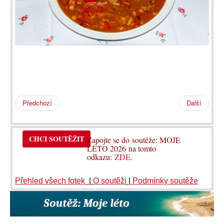
Předchozí
Další
CHCI SOUTĚŽIT
Zapojte se do soutěže: MOJE
LÉTO 2026 na tomto
odkazu:
ZDE
.
Přehled všech fotek
|
O soutěži
|
Podmínky soutěže