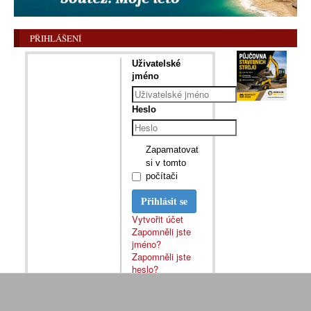
PŘIHLÁŠENÍ
Uživatelské
jméno
Heslo
Zapamatovat
si v tomto
počítači
Přihlásit se
Vytvořit účet
Zapomněli jste
jméno?
Zapomněli jste
heslo?