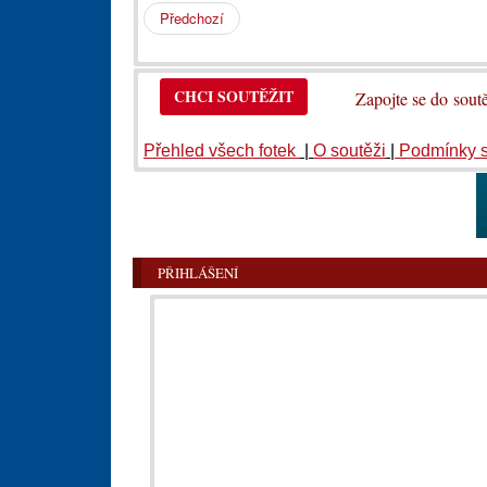
Předchozí
CHCI SOUTĚŽIT
Zapojte se do so
Přehled všech fotek
|
O soutěži
|
Podmínky 
PŘIHLÁŠENÍ