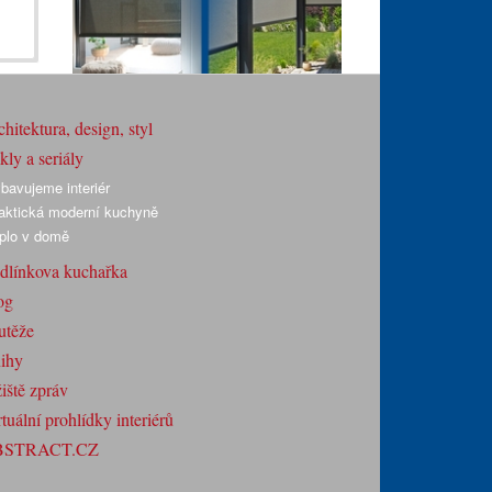
hitektura, design, styl
ly a seriály
bavujeme interiér
aktická moderní kuchyně
plo v domě
dlínkova kuchařka
og
utěže
ihy
iště zpráv
tuální prohlídky interiérů
BSTRACT.CZ