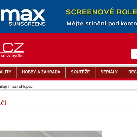
ALITY
HOBBY A ZAHRADA
SOUTĚŽE
SERIÁLY
REC
ilují i naši chlupáči
áči