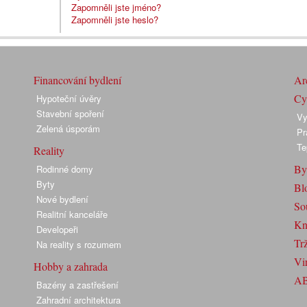
Zapomněli jste jméno?
Zapomněli jste heslo?
Financování bydlení
Arc
Cyk
Hypoteční úvěry
Stavební spoření
Vy
Zelená úsporám
Pr
Te
Reality
By
Rodinné domy
Byty
Bl
Nové bydlení
So
Realitní kanceláře
Kn
Developeři
Trž
Na reality s rozumem
Vir
Hobby a zahrada
A
Bazény a zastřešení
Zahradní architektura