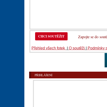
CHCI SOUTĚŽIT
Zapojte se do so
Přehled všech fotek
|
O soutěži
|
Podmínky 
PŘIHLÁŠENÍ