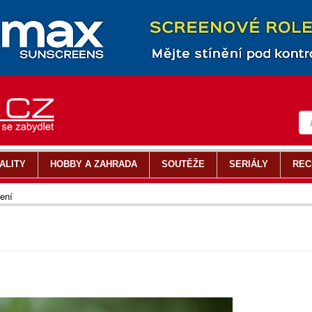
ALITY
HOBBY A ZAHRADA
SOUTĚŽE
SERIÁLY
REC
ení