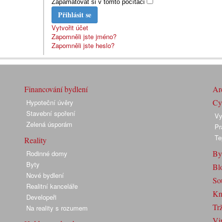
Zapamatovat si v tomto počítači
Přihlásit se
Vytvořit účet
Zapomněli jste jméno?
Zapomněli jste heslo?
Financování bydlení
Arc
Cyk
Hypoteční úvěry
Stavební spoření
Vy
Zelená úsporám
Pr
Te
Reality
By
Rodinné domy
Byty
Bl
Nové bydlení
So
Realitní kanceláře
Kn
Developeři
Trž
Na reality s rozumem
Vir