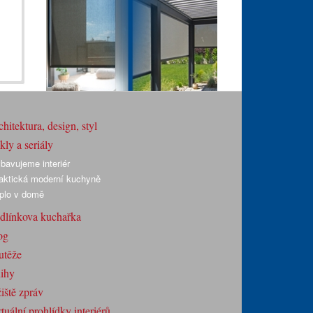
hitektura, design, styl
ly a seriály
bavujeme interiér
aktická moderní kuchyně
plo v domě
dlínkova kuchařka
og
utěže
ihy
iště zpráv
tuální prohlídky interiérů