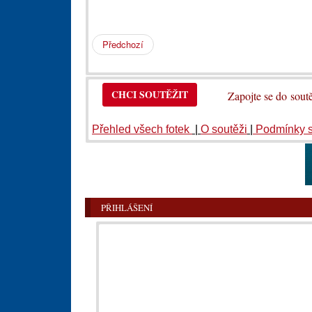
Předchozí
CHCI SOUTĚŽIT
Zapojte se do so
Přehled všech fotek
|
O soutěži
|
Podmínky 
PŘIHLÁŠENÍ