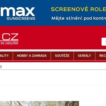
ALITY
HOBBY A ZAHRADA
SOUTĚŽE
SERIÁLY
REC
-D