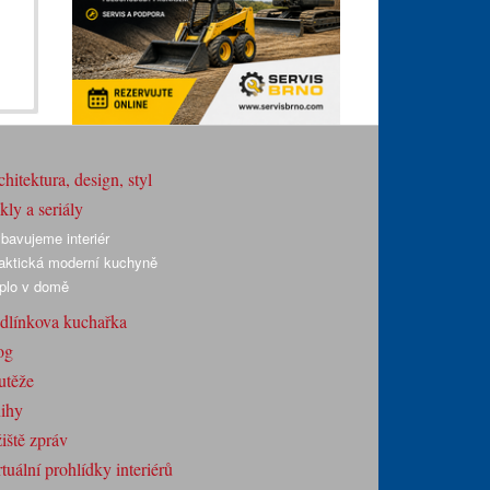
hitektura, design, styl
ly a seriály
bavujeme interiér
aktická moderní kuchyně
plo v domě
dlínkova kuchařka
og
utěže
ihy
iště zpráv
tuální prohlídky interiérů