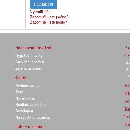
Přihlásit se
Vytvořit účet
Zapomněli jste jméno?
Zapomněli jste heslo?
Financování bydlení
Arc
Cyk
Hypoteční úvěry
Stavební spoření
Vy
Zelená úsporám
Pr
Te
Reality
By
Rodinné domy
Byty
Bl
Nové bydlení
So
Realitní kanceláře
Kn
Developeři
Trž
Na reality s rozumem
Vir
Hobby a zahrada