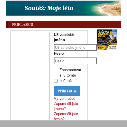
PŘIHLÁŠENÍ
Uživatelské
jméno
Heslo
Zapamatovat
si v tomto
počítači
Přihlásit se
Vytvořit účet
Zapomněli jste
jméno?
Zapomněli jste
heslo?