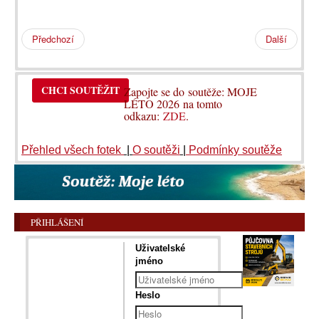
Předchozí
Další
CHCI SOUTĚŽIT
Zapojte se do soutěže: MOJE
LÉTO 2026 na tomto
odkazu:
ZDE
.
Přehled všech fotek
|
O soutěži
|
Podmínky soutěže
PŘIHLÁŠENÍ
Uživatelské
jméno
Heslo