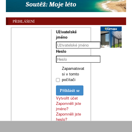
PŘIHLÁŠENÍ
Uživatelské
jméno
Heslo
Zapamatovat
si v tomto
počítači
Přihlásit se
Vytvořit účet
Zapomněli jste
jméno?
Zapomněli jste
heslo?