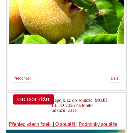
Předchozí
Další
CHCI SOUTĚŽIT
Zapojte se do soutěže: MOJE
LÉTO 2026 na tomto
odkazu:
ZDE
.
Přehled všech fotek
|
O soutěži
|
Podmínky soutěže