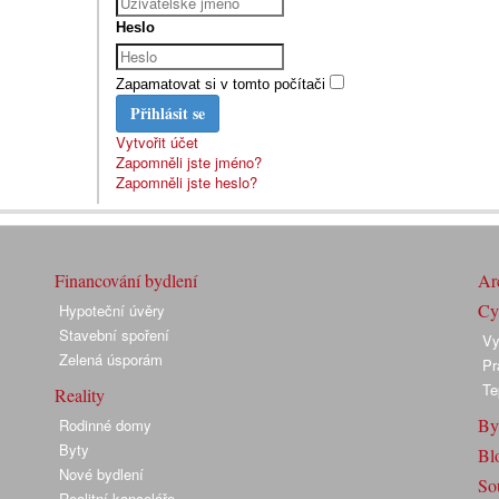
Heslo
Zapamatovat si v tomto počítači
Přihlásit se
Vytvořit účet
Zapomněli jste jméno?
Zapomněli jste heslo?
Financování bydlení
Arc
Cyk
Hypoteční úvěry
Stavební spoření
Vy
Zelená úsporám
Pr
Te
Reality
By
Rodinné domy
Byty
Bl
Nové bydlení
So
Realitní kanceláře