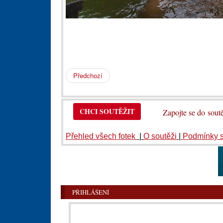
Předchozí
CHCI SOUTĚŽIT
Zapojte se do so
Přehled všech fotek
|
O soutěži
|
Podmínky 
PŘIHLÁŠENÍ