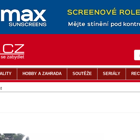
ALITY
HOBBY A ZAHRADA
SOUTĚŽE
SERIÁLY
REC
t