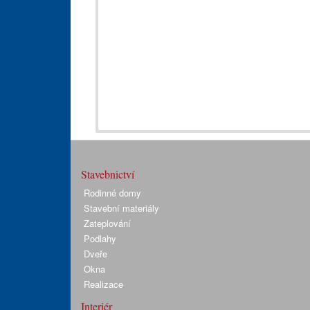
Stavebnictví
Rodinné domy
Stavební materiály
Zateplování
Podlahy
Dveře
Okna
Realizace
Interiér