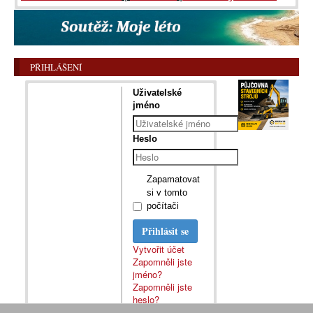
PŘIHLÁŠENÍ
Uživatelské
jméno
Heslo
Zapamatovat
si v tomto
počítači
Přihlásit se
Vytvořit účet
Zapomněli jste
jméno?
Zapomněli jste
heslo?