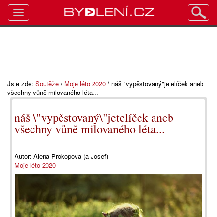
Toggle
navigation
Jste zde:
Soutěže
/
Moje léto 2020
/
náš "vypěstovaný"jetelíček aneb
všechny vůně milovaného léta...
náš \"vypěstovaný\"jetelíček aneb
všechny vůně milovaného léta...
Autor:
Alena Prokopova (a Josef)
Moje léto 2020