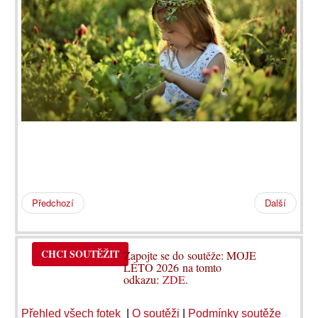
Předchozí
Další
CHCI SOUTĚŽIT
Zapojte se do soutěže: MOJE
LÉTO 2026 na tomto
odkazu:
ZDE
.
Přehled všech fotek
|
O soutěži
|
Podmínky soutěže