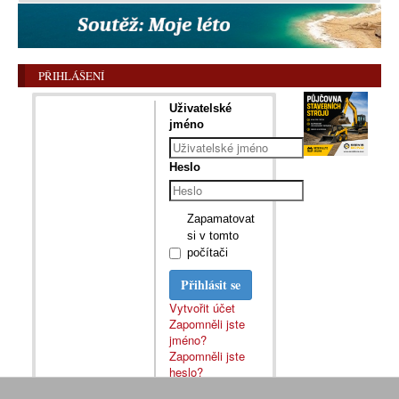
PŘIHLÁŠENÍ
Uživatelské
jméno
Heslo
Zapamatovat
si v tomto
počítači
Přihlásit se
Vytvořit účet
Zapomněli jste
jméno?
Zapomněli jste
heslo?