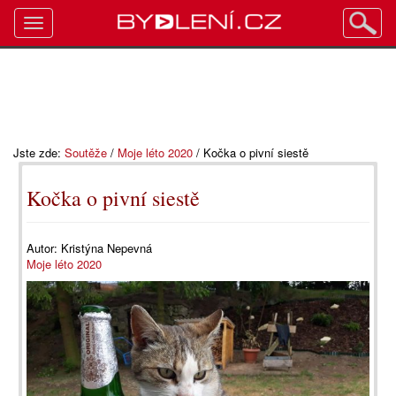
Toggle
navigation
Jste zde:
Soutěže
/
Moje léto 2020
/
Kočka o pivní siestě
Kočka o pivní siestě
Autor:
Kristýna Nepevná
Moje léto 2020