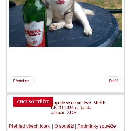
Předchozí
Další
CHCI SOUTĚŽIT
Zapojte se do soutěže: MOJE
LÉTO 2026 na tomto
odkazu:
ZDE
.
Přehled všech fotek
|
O soutěži
|
Podmínky soutěže