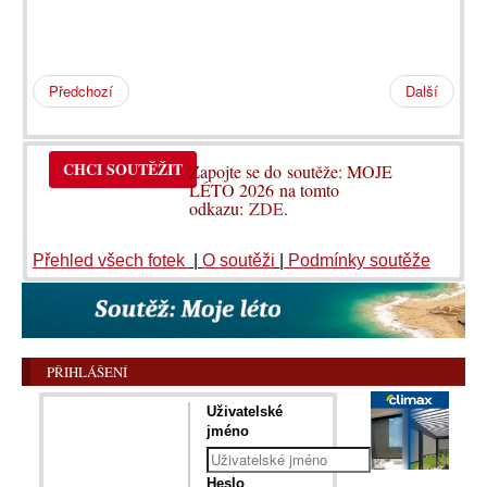
Předchozí
Další
CHCI SOUTĚŽIT
Zapojte se do soutěže: MOJE
LÉTO 2026 na tomto
odkazu:
ZDE
.
Přehled všech fotek
|
O soutěži
|
Podmínky soutěže
PŘIHLÁŠENÍ
Uživatelské
jméno
Heslo