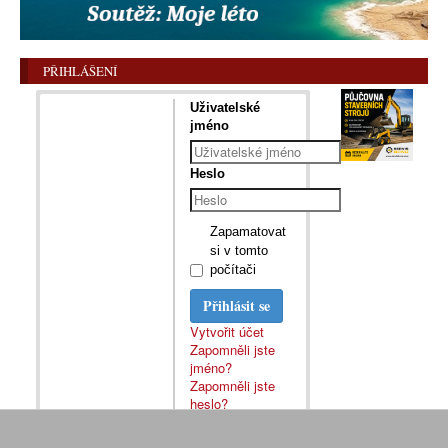
PŘIHLÁŠENÍ
Uživatelské
jméno
Heslo
Zapamatovat
si v tomto
počítači
Přihlásit se
Vytvořit účet
Zapomněli jste
jméno?
Zapomněli jste
heslo?