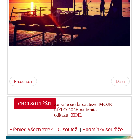
Předchozí
Další
CHCI SOUTĚŽIT
Zapojte se do soutěže: MOJE
LÉTO 2026 na tomto
odkazu:
ZDE
.
Přehled všech fotek
|
O soutěži
|
Podmínky soutěže