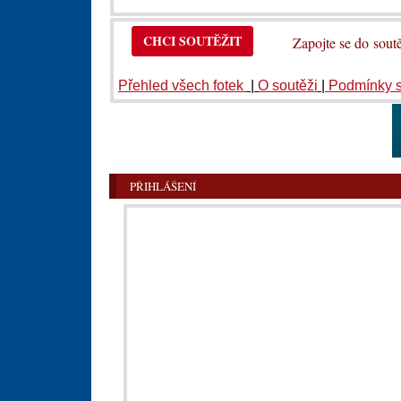
CHCI SOUTĚŽIT
Zapojte se do so
Přehled všech fotek
|
O soutěži
|
Podmínky 
PŘIHLÁŠENÍ