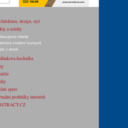
hitektura, design, styl
ly a seriály
bavujeme interiér
aktická moderní kuchyně
plo v domě
dlínkova kuchařka
og
utěže
ihy
iště zpráv
tuální prohlídky interiérů
BSTRACT.CZ