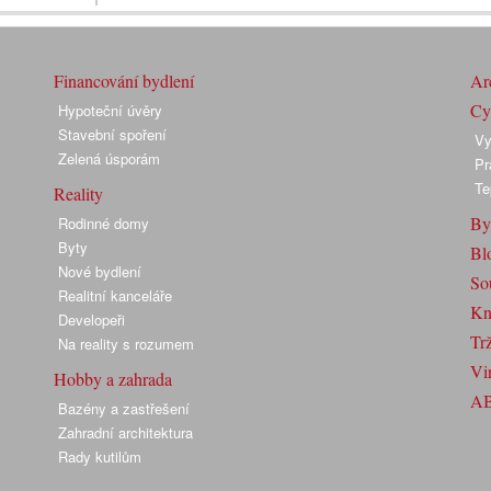
Financování bydlení
Arc
Cyk
Hypoteční úvěry
Stavební spoření
Vy
Zelená úsporám
Pr
Te
Reality
By
Rodinné domy
Byty
Bl
Nové bydlení
So
Realitní kanceláře
Kn
Developeři
Trž
Na reality s rozumem
Vir
Hobby a zahrada
A
Bazény a zastřešení
Zahradní architektura
Rady kutilům