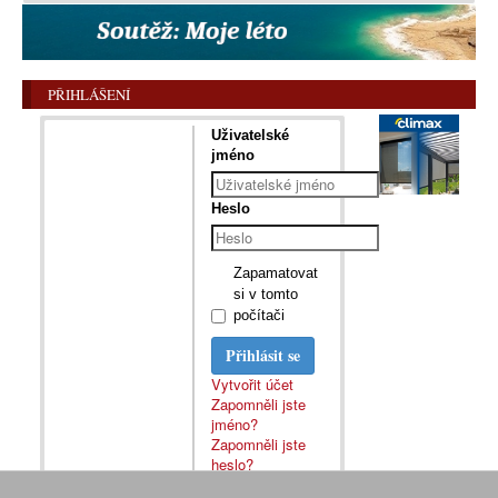
PŘIHLÁŠENÍ
Uživatelské
jméno
Heslo
Zapamatovat
si v tomto
počítači
Přihlásit se
Vytvořit účet
Zapomněli jste
jméno?
Zapomněli jste
heslo?