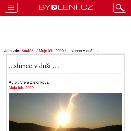
Toggle
navigation
Jste zde:
Soutěže
/
Moje léto 2020
/
...slunce v duši ....
...slunce v duši ....
Autor:
Viera Zielonková
Moje léto 2020