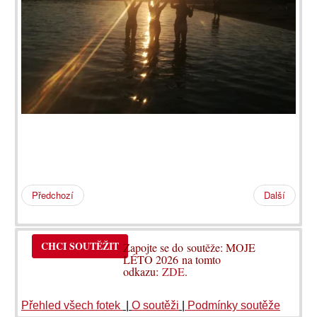
Předchozí
Další
CHCI SOUTĚŽIT
Zapojte se do soutěže: MOJE
LÉTO 2026 na tomto
odkazu:
ZDE
.
Přehled všech fotek
|
O soutěži
|
Podmínky soutěže