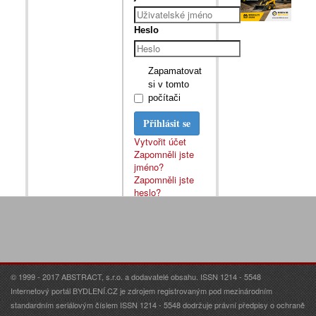
Heslo
Zapamatovat
si v tomto
počítači
Přihlásit se
Vytvořit účet
Zapomněli jste
jméno?
Zapomněli jste
heslo?
© 1999 - 2017 ABSTRACT, s.r.o. a dodavatelé obsahu. ISSN 1214 - 5548
Internetový portál BYDLENÍ.CZ je zdrojem registrovaným pod mezinárodním
standardním seriálovým číslem ISSN 1214 - 5548 dodržuje právní předpisy o ochraně