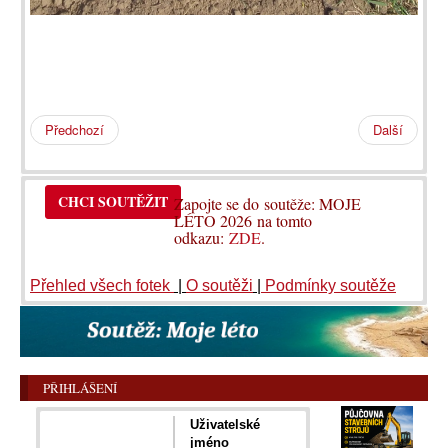
Předchozí
Další
CHCI SOUTĚŽIT
Zapojte se do soutěže: MOJE
LÉTO 2026 na tomto
odkazu:
ZDE
.
Přehled všech fotek
|
O soutěži
|
Podmínky soutěže
PŘIHLÁŠENÍ
Uživatelské
jméno