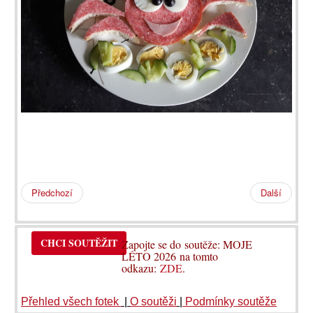
Předchozí
Další
CHCI SOUTĚŽIT
Zapojte se do soutěže: MOJE
LÉTO 2026 na tomto
odkazu:
ZDE
.
Přehled všech fotek
|
O soutěži
|
Podmínky soutěže