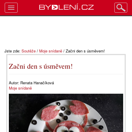
Toggle
navigation
Jste zde:
Soutěže
/
Moje snídaně
/
Začni den s úsměvem!
Začni den s úsměvem!
Autor:
Renata Hanačíková
Moje snídaně