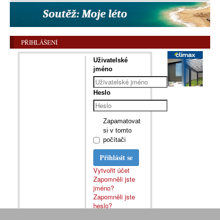
PŘIHLÁŠENÍ
Uživatelské
jméno
Heslo
Zapamatovat
si v tomto
počítači
Přihlásit se
Vytvořit účet
Zapomněli jste
jméno?
Zapomněli jste
heslo?