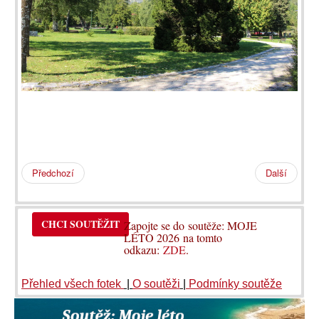
Předchozí
Další
CHCI SOUTĚŽIT
Zapojte se do soutěže: MOJE
LÉTO 2026 na tomto
odkazu:
ZDE
.
Přehled všech fotek
|
O soutěži
|
Podmínky soutěže