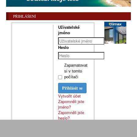
PŘIHLÁŠENÍ
Uživatelské
jméno
Heslo
Zapamatovat
si v tomto
počítači
Přihlásit se
Vytvořit účet
Zapomněli jste
jméno?
Zapomněli jste
heslo?