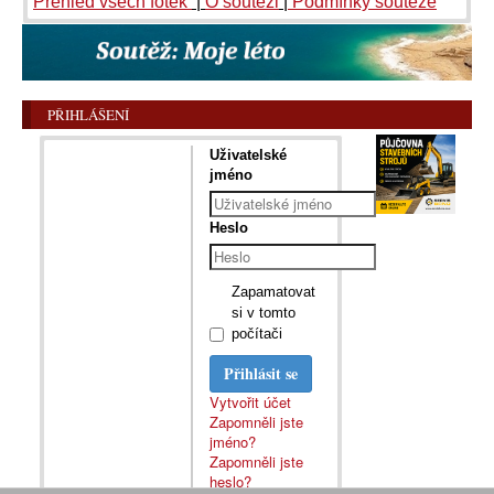
Přehled všech fotek
|
O soutěži
|
Podmínky soutěže
PŘIHLÁŠENÍ
Uživatelské
jméno
Heslo
Zapamatovat
si v tomto
počítači
Přihlásit se
Vytvořit účet
Zapomněli jste
jméno?
Zapomněli jste
heslo?