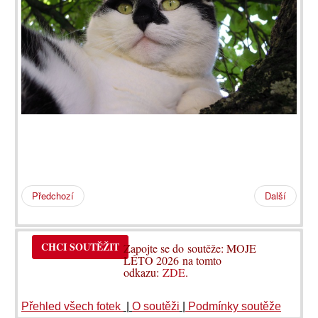
Předchozí
Další
CHCI SOUTĚŽIT
Zapojte se do soutěže: MOJE
LÉTO 2026 na tomto
odkazu:
ZDE
.
Přehled všech fotek
|
O soutěži
|
Podmínky soutěže