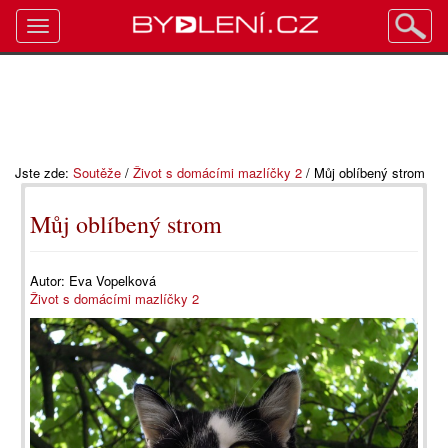
Toggle
navigation
Jste zde:
Soutěže
/
Život s domácími mazlíčky 2
/
Můj oblíbený strom
Můj oblíbený strom
Autor:
Eva Vopelková
Život s domácími mazlíčky 2