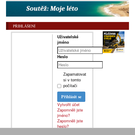
PŘIHLÁŠENÍ
Uživatelské
jméno
Heslo
Zapamatovat
si v tomto
počítači
Přihlásit se
Vytvořit účet
Zapomněli jste
jméno?
Zapomněli jste
heslo?