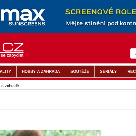
ALITY
HOBBY A ZAHRADA
SOUTĚŽE
SERIÁLY
REC
na zahradě