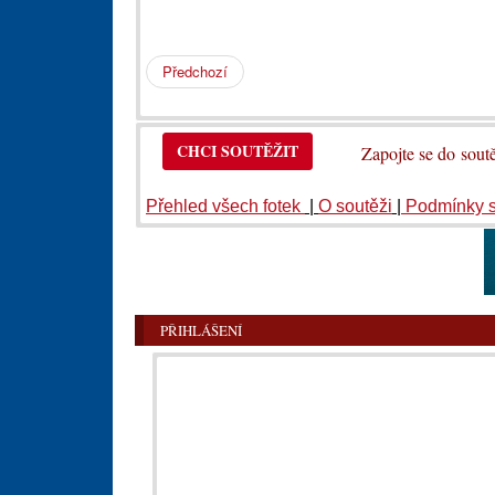
Předchozí
CHCI SOUTĚŽIT
Zapojte se do so
Přehled všech fotek
|
O soutěži
|
Podmínky 
PŘIHLÁŠENÍ