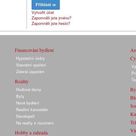
Přihlásit se
Vytvořit účet
Zapomněli jste jméno?
Zapomněli jste heslo?
Financování bydlení
Arc
Cyk
Hypoteční úvěry
Stavební spoření
Vy
Zelená úsporám
Pr
Te
Reality
By
Rodinné domy
Byty
Bl
Nové bydlení
So
Realitní kanceláře
Kn
Developeři
Trž
Na reality s rozumem
Vir
Hobby a zahrada