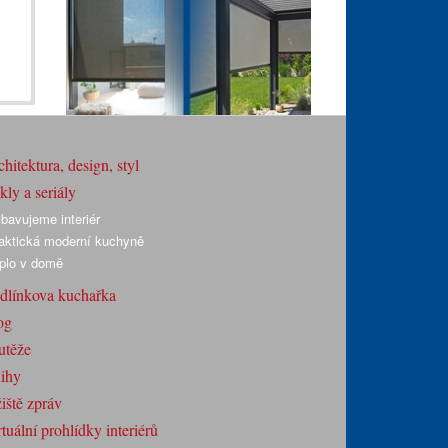
hitektura, design, styl
ly a seriály
bavujeme interiér
aktická moderní kuchyně
plo v domě
dlínkova kuchařka
og
utěže
ihy
iště zpráv
tuální prohlídky interiérů