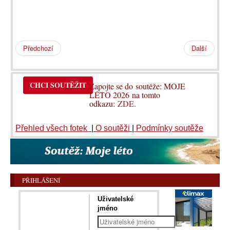
Předchozí
Další
CHCI SOUTĚŽIT
Zapojte se do soutěže: MOJE
LÉTO 2026 na tomto
odkazu:
ZDE
.
Přehled všech fotek
|
O soutěži
|
Podmínky soutěže
PŘIHLÁŠENÍ
Uživatelské
jméno