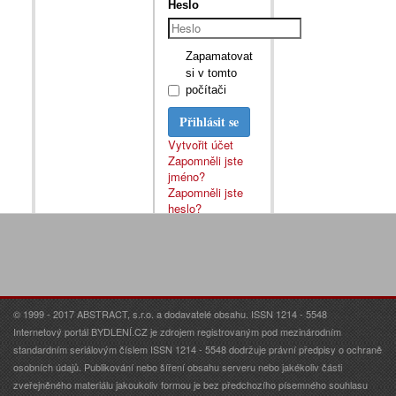
Heslo
Zapamatovat
si v tomto
počítači
Přihlásit se
Vytvořit účet
Zapomněli jste
jméno?
Zapomněli jste
heslo?
© 1999 - 2017 ABSTRACT, s.r.o. a dodavatelé obsahu. ISSN 1214 - 5548
Internetový portál BYDLENÍ.CZ je zdrojem registrovaným pod mezinárodním
standardním seriálovým číslem ISSN 1214 - 5548 dodržuje právní předpisy o ochraně
osobních údajů. Publikování nebo šíření obsahu serveru nebo jakékoliv části
zveřejněného materiálu jakoukoliv formou je bez předchozího písemného souhlasu