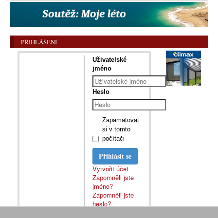
PŘIHLÁŠENÍ
Uživatelské
jméno
Heslo
Zapamatovat
si v tomto
počítači
Přihlásit se
Vytvořit účet
Zapomněli jste
jméno?
Zapomněli jste
heslo?