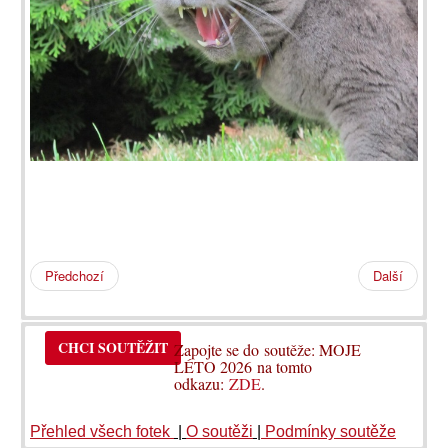
Předchozí
Další
CHCI SOUTĚŽIT
Zapojte se do soutěže: MOJE
LÉTO 2026 na tomto
odkazu:
ZDE
.
Přehled všech fotek
|
O soutěži
|
Podmínky soutěže