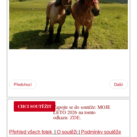
Předchozí
Další
CHCI SOUTĚŽIT
Zapojte se do soutěže: MOJE
LÉTO 2026 na tomto
odkazu:
ZDE
.
Přehled všech fotek
|
O soutěži
|
Podmínky soutěže