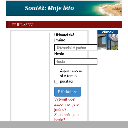
PŘIHLÁŠENÍ
Uživatelské
jméno
Heslo
Zapamatovat
si v tomto
počítači
Přihlásit se
Vytvořit účet
Zapomněli jste
jméno?
Zapomněli jste
heslo?