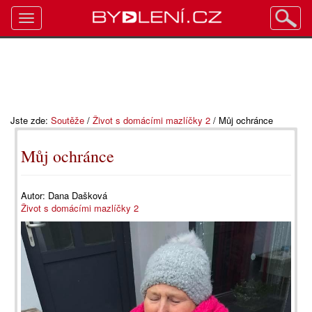
Toggle
navigation
Jste zde:
Soutěže
/
Život s domácími mazlíčky 2
/
Můj ochránce
Můj ochránce
Autor:
Dana Dašková
Život s domácími mazlíčky 2