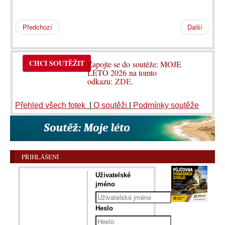
Předchozí
Další
CHCI SOUTĚŽIT
Zapojte se do soutěže: MOJE
LÉTO 2026 na tomto
odkazu:
ZDE
.
Přehled všech fotek
|
O soutěži
|
Podmínky soutěže
PŘIHLÁŠENÍ
Uživatelské
jméno
Heslo