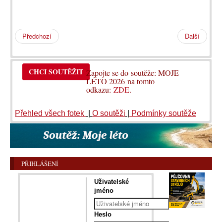
Předchozí
Další
CHCI SOUTĚŽIT
Zapojte se do soutěže: MOJE
LÉTO 2026 na tomto
odkazu:
ZDE
.
Přehled všech fotek
|
O soutěži
|
Podmínky soutěže
PŘIHLÁŠENÍ
Uživatelské
jméno
Heslo