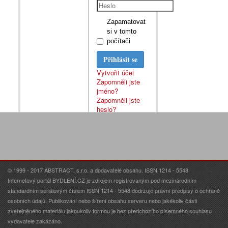
Zapamatovat
si v tomto
počítači
Přihlásit se
Vytvořit účet
Zapomněli jste
jméno?
Zapomněli jste
heslo?
© 1999 - 2017 ABSTRACT, s.r.o. a dodavatelé obsahu. ISSN 1214 - 5548
Internetový portál BYDLENÍ.CZ je zdrojem registrovaným pod mezinárodním
standardním seriálovým číslem ISSN 1214 - 5548 dodržuje právní předpisy o ochraně
osobních údajů. Publikování nebo šíření obsahu serveru nebo jakékoliv části
zveřejněného materiálu jakoukoliv formou je bez předchozího písemného souhlasu
vydavatele zakázáno.