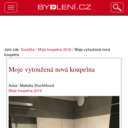
Toggle
navigation
Jste zde:
Soutěže
/
Moje koupelna 2019
/
Moje vytoužená nová
koupelna
Moje vytoužená nová koupelna
Autor:
Markéta Stuchlíková
Moje koupelna 2019