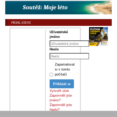
PŘIHLÁŠENÍ
Uživatelské
jméno
Heslo
Zapamatovat
si v tomto
počítači
Přihlásit se
Vytvořit účet
Zapomněli jste
jméno?
Zapomněli jste
heslo?