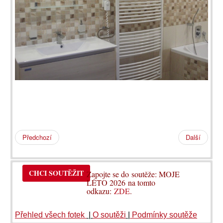
Předchozí
Další
CHCI SOUTĚŽIT
Zapojte se do soutěže: MOJE
LÉTO 2026 na tomto
odkazu:
ZDE
.
Přehled všech fotek
|
O soutěži
|
Podmínky soutěže