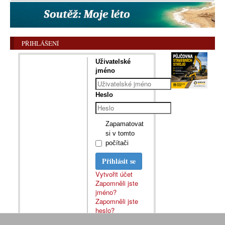
PŘIHLÁŠENÍ
Uživatelské
jméno
Heslo
Zapamatovat
si v tomto
počítači
Přihlásit se
Vytvořit účet
Zapomněli jste
jméno?
Zapomněli jste
heslo?