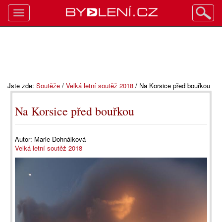
Toggle
navigation
Jste zde:
Soutěže
/
Velká letní soutěž 2018
/
Na Korsice před bouřkou
Na Korsice před bouřkou
Autor:
Marie Dohnálková
Velká letní soutěž 2018