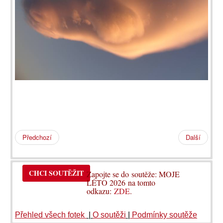
Předchozí
Další
CHCI SOUTĚŽIT
Zapojte se do soutěže: MOJE
LÉTO 2026 na tomto
odkazu:
ZDE
.
Přehled všech fotek
|
O soutěži
|
Podmínky soutěže