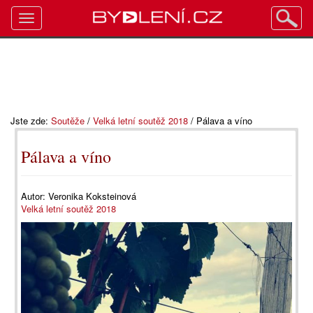
Toggle
navigation
Jste zde:
Soutěže
/
Velká letní soutěž 2018
/
Pálava a víno
Pálava a víno
Autor:
Veronika Koksteinová
Velká letní soutěž 2018