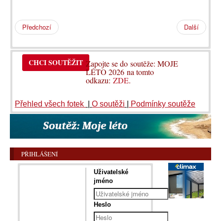
Předchozí
Další
CHCI SOUTĚŽIT
Zapojte se do soutěže: MOJE
LÉTO 2026 na tomto
odkazu:
ZDE
.
Přehled všech fotek
|
O soutěži
|
Podmínky soutěže
PŘIHLÁŠENÍ
Uživatelské
jméno
Heslo