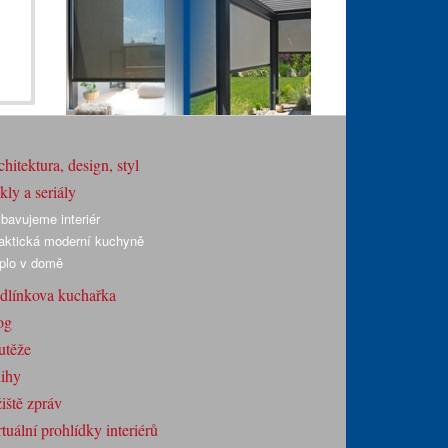
hitektura, design, styl
ly a seriály
bavujeme interiér
aktická moderní kuchyně
plo v domě
dlínkova kuchařka
og
utěže
ihy
iště zpráv
tuální prohlídky interiérů