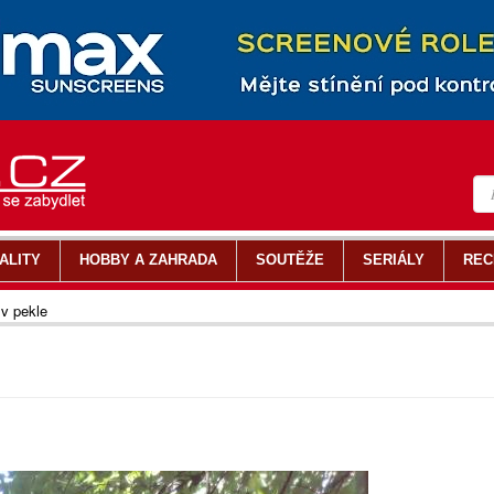
ALITY
HOBBY A ZAHRADA
SOUTĚŽE
SERIÁLY
REC
 v pekle