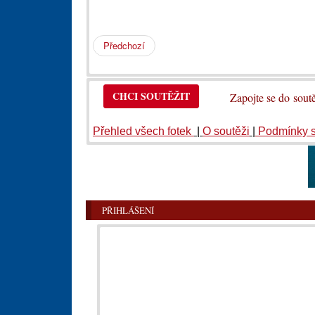
Předchozí
CHCI SOUTĚŽIT
Zapojte se do so
Přehled všech fotek
|
O soutěži
|
Podmínky 
PŘIHLÁŠENÍ