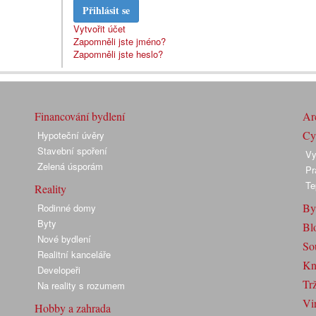
Přihlásit se
Vytvořit účet
Zapomněli jste jméno?
Zapomněli jste heslo?
Financování bydlení
Arc
Cyk
Hypoteční úvěry
Stavební spoření
Vy
Zelená úsporám
Pr
Te
Reality
By
Rodinné domy
Byty
Bl
Nové bydlení
So
Realitní kanceláře
Kn
Developeři
Trž
Na reality s rozumem
Vir
Hobby a zahrada