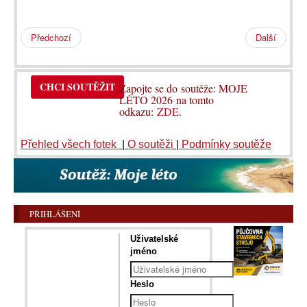
Předchozí
Další
CHCI SOUTĚŽIT
Zapojte se do soutěže: MOJE
LÉTO 2026 na tomto
odkazu:
ZDE
.
Přehled všech fotek
|
O soutěži
|
Podmínky soutěže
PŘIHLÁŠENÍ
Uživatelské
jméno
Heslo