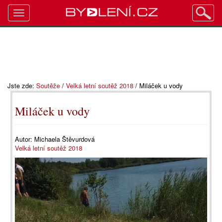
Toggle
navigation
Jste zde:
Soutěže
/
Velká letní soutěž 2018
/
Miláček u vody
Miláček u vody
Autor:
Michaela Štěvurdová
Velká letní soutěž 2018