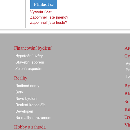
Přihlásit se
Vytvořit účet
Zapomněli jste jméno?
Zapomněli jste heslo?
Financování bydlení
Arc
Cyk
Hypoteční úvěry
Stavební spoření
Vy
Zelená úsporám
Pr
Te
Reality
By
Rodinné domy
Byty
Bl
Nové bydlení
So
Realitní kanceláře
Kn
Developeři
Trž
Na reality s rozumem
Vir
Hobby a zahrada