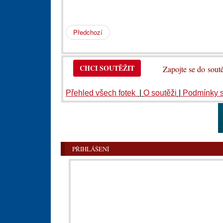
Předchozí
CHCI SOUTĚŽIT
Zapojte se do so
Přehled všech fotek
|
O soutěži
|
Podmínky 
PŘIHLÁŠENÍ