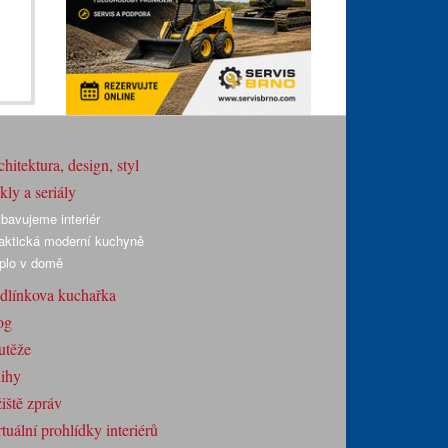
hitektura, design, styl
ly a seriály
bavujeme interiér
aktická moderní kuchyně
plo v domě
dlínkova kuchařka
og
utěže
ihy
iště zpráv
tuální prohlídky interiérů