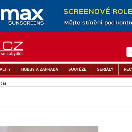
ALITY
HOBBY A ZAHRADA
SOUTĚŽE
SERIÁLY
REC
lcas