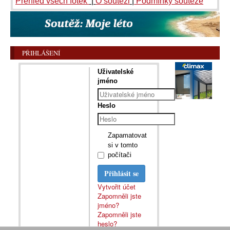
Přehled všech fotek
|
O soutěži
|
Podmínky soutěže
PŘIHLÁŠENÍ
Uživatelské
jméno
Heslo
Zapamatovat
si v tomto
počítači
Přihlásit se
Vytvořit účet
Zapomněli jste
jméno?
Zapomněli jste
heslo?