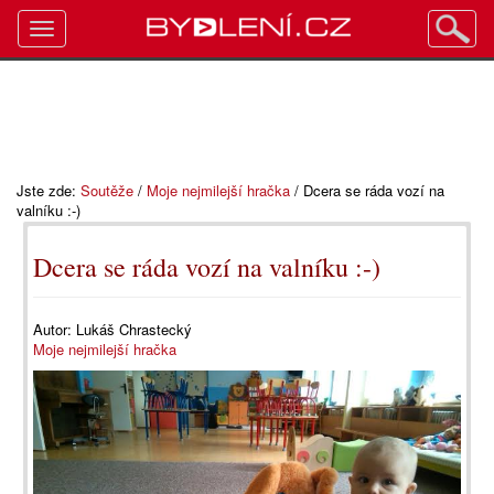
Toggle
navigation
Jste zde:
Soutěže
/
Moje nejmilejší hračka
/
Dcera se ráda vozí na
valníku :-)
Dcera se ráda vozí na valníku :-)
Autor:
Lukáš Chrastecký
Moje nejmilejší hračka