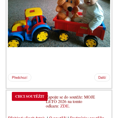
Předchozí
Další
CHCI SOUTĚŽIT
Zapojte se do soutěže: MOJE
LÉTO 2026 na tomto
odkazu:
ZDE
.