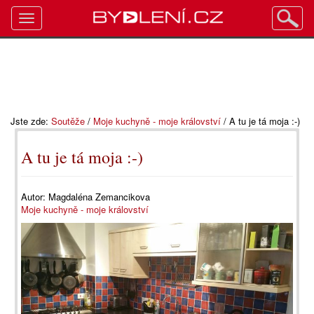
Toggle
navigation
Jste zde:
Soutěže
/
Moje kuchyně - moje království
/
A tu je tá moja :-)
A tu je tá moja :-)
Autor:
Magdaléna Zemancikova
Moje kuchyně - moje království