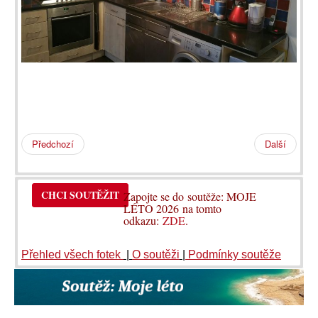
Předchozí
Další
CHCI SOUTĚŽIT
Zapojte se do soutěže: MOJE
LÉTO 2026 na tomto
odkazu:
ZDE
.
Přehled všech fotek
|
O soutěži
|
Podmínky soutěže