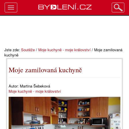
Toggle
navigation
Jste zde:
Soutěže
/
Moje kuchyně - moje království
/
Moje zamilovaná
kuchyně
Moje zamilovaná kuchyně
Autor:
Martina Šebeková
Moje kuchyně - moje království