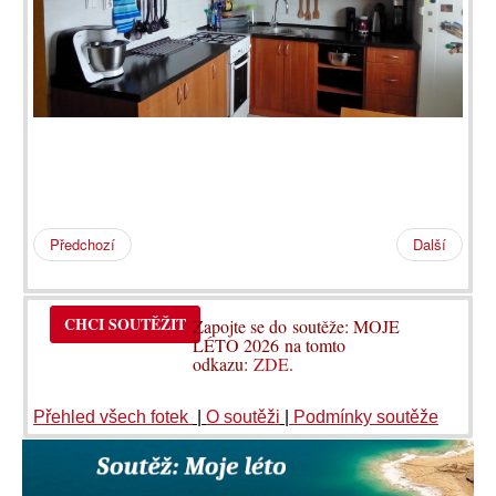
Předchozí
Další
CHCI SOUTĚŽIT
Zapojte se do soutěže: MOJE
LÉTO 2026 na tomto
odkazu:
ZDE
.
Přehled všech fotek
|
O soutěži
|
Podmínky soutěže