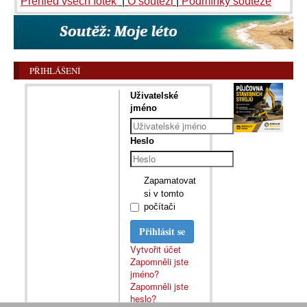
Přehled všech fotek
|
O soutěži
|
Podmínky soutěže
PŘIHLÁŠENÍ
Uživatelské
jméno
Heslo
Zapamatovat
si v tomto
počítači
Přihlásit se
Vytvořit účet
Zapomněli jste
jméno?
Zapomněli jste
heslo?