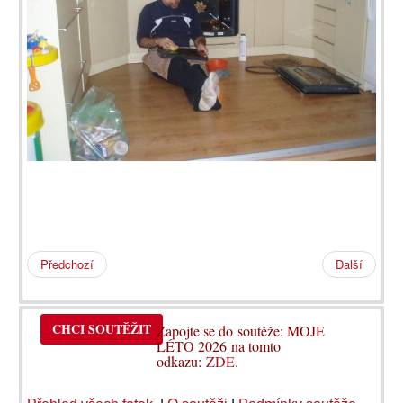
Předchozí
Další
CHCI SOUTĚŽIT
Zapojte se do soutěže: MOJE
LÉTO 2026 na tomto
odkazu:
ZDE
.